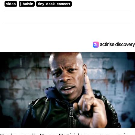
video
j-balvin
tiny-desk-concert