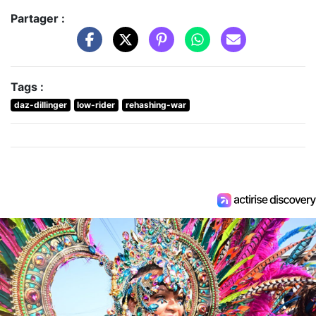
Partager :
Tags :
daz-dillinger
low-rider
rehashing-war