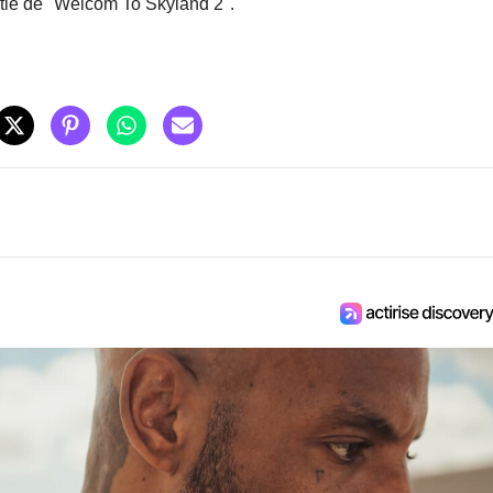
rtie de "Welcom To Skyland 2".