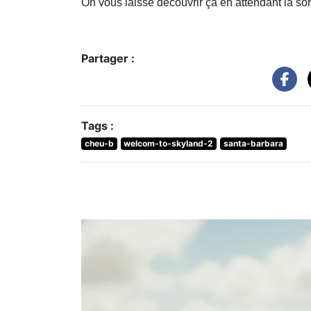
On vous laisse découvrir ça en attendant la so
Partager :
Tags :
cheu-b
welcom-to-skyland-2
santa-barbara