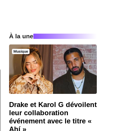
À la une
Musique
Drake et Karol G dévoilent
leur collaboration
événement avec le titre «
Ahí »