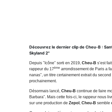
Découvrez le dernier clip de Cheu-B : San
Skyland 2"
Depuis "Icône" sorti en 2019,
Cheu-B
s’est fai
ème
rappeur du 17
arrondissement de Paris a fai
nanas", un titre certainement extrait du secon
prochainement.
Désormais lancé,
Cheu-B
continue de faire mo
Barbara". Mais cette fois-ci, le rappeur nous liv
sur une production de
Zepol
,
Cheu-B
semble e