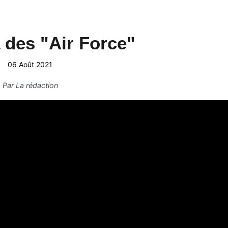
 des "Air Force"
06 Août 2021
Par
La rédaction