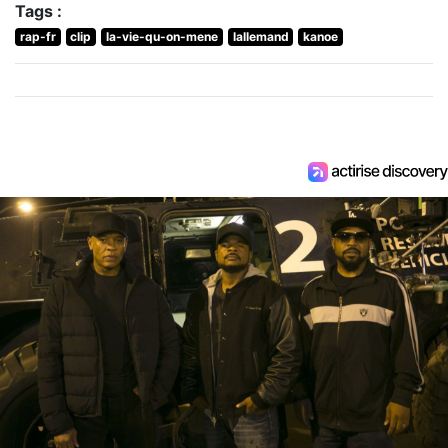
Tags :
rap-fr
clip
la-vie-qu-on-mene
lallemand
kanoe