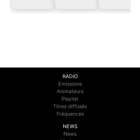
RADIO
Emissions
Animateurs
Playlist
Titres diffusés
Fréquences
NEWS
News