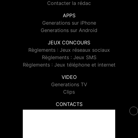
Contacter la rédac
APPS
Generations sur iPhone
Generations sur Android
JEUX CONCOURS
Règlements : Jeux réseaux sociaux
Règlements : Jeux SMS
Règlements : Jeux téléphone et internet
VIDEO
Generations TV
Clips
CONTACTS
Contacter Generations