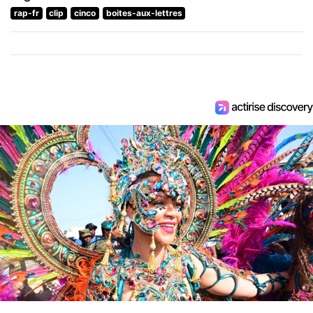
rap-fr
clip
cinco
boites-aux-lettres