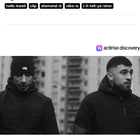
talib-kweli
clip
diamond-d
niko-is
i-ll-tell-ya-later