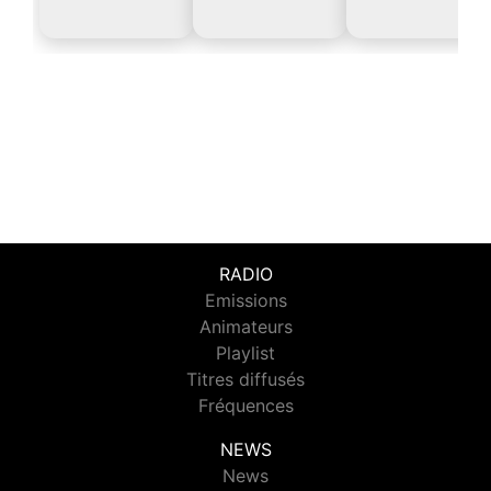
RADIO
Emissions
Animateurs
Playlist
Titres diffusés
Fréquences
NEWS
News