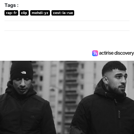
Tags :
rap-fr
clip
mehdi-yz
cest-la-rue