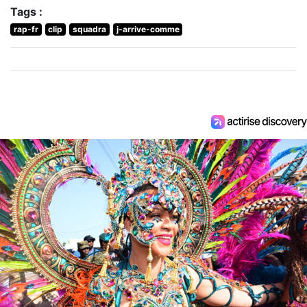
Tags :
rap-fr
clip
squadra
j-arrive-comme