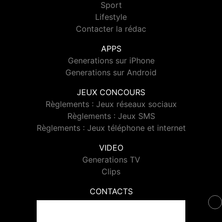
Sport
Lifestyle
Contacter la rédac
APPS
Generations sur iPhone
Generations sur Android
JEUX CONCOURS
Règlements : Jeux réseaux sociaux
Règlements : Jeux SMS
Règlements : Jeux téléphone et internet
VIDEO
Generations TV
Clips
CONTACTS
Contacter Generations