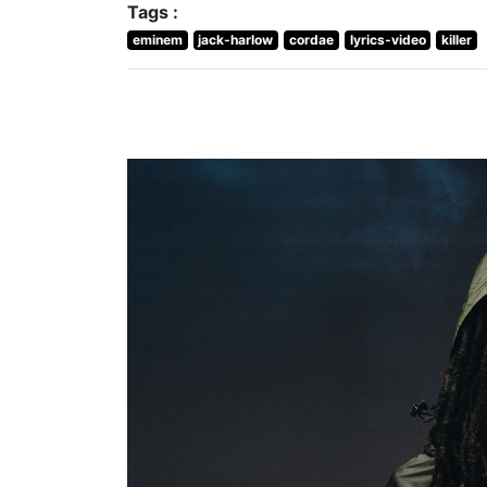
Tags :
eminem
jack-harlow
cordae
lyrics-video
killer