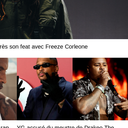
près son feat avec Freeze Corleone
 rap
YG accusé du meurtre de Drakeo The