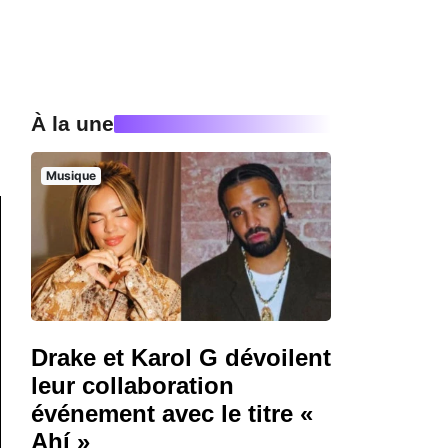
À la une
Musique
Drake et Karol G dévoilent
leur collaboration
événement avec le titre «
Ahí »