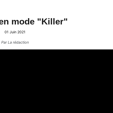
n mode "Killer"
01 Juin 2021
Par
La rédaction