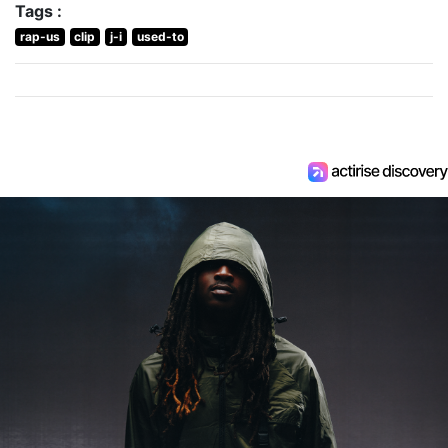
Tags :
rap-us
clip
j-i
used-to