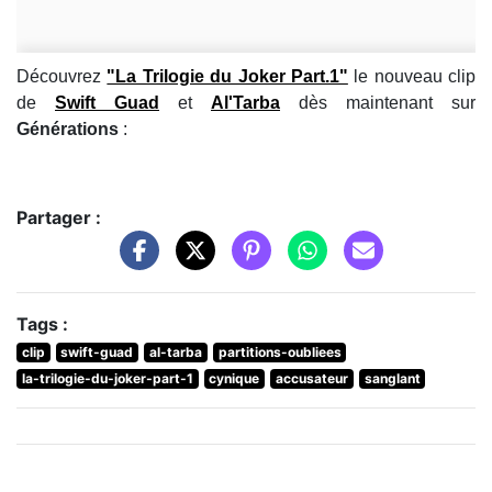
Découvrez
"La Trilogie du Joker Part.1"
le nouveau clip
de
Swift Guad
et
Al'Tarba
dès maintenant sur
Générations
:
Partager :
Tags :
clip
swift-guad
al-tarba
partitions-oubliees
la-trilogie-du-joker-part-1
cynique
accusateur
sanglant