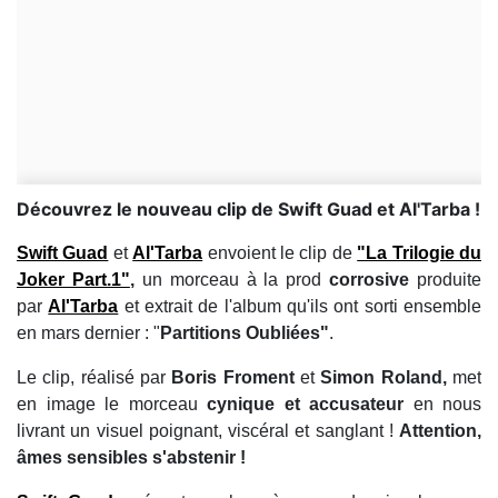
Découvrez le nouveau clip de Swift Guad et Al'Tarba !
Swift Guad
et
Al'Tarba
envoient le clip de
"La Trilogie du
Joker Part.1"
,
un morceau à la prod
corrosive
produite
par
Al'Tarba
et extrait de l'album qu'ils ont sorti ensemble
en mars dernier : "
Partitions Oubliées"
.
Le clip, réalisé par
Boris Froment
et
Simon Roland,
met
en image le morceau
cynique et accusateur
en nous
livrant un visuel poignant, viscéral et sanglant !
Attention,
âmes sensibles s'abstenir !