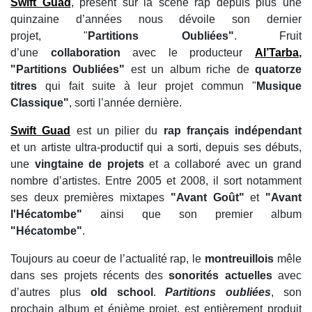
Swift Guad
, présent sur la scène rap depuis plus une
quinzaine d’années nous dévoile son dernier
projet,
"
Partitions Oubliées"
. Fruit
d’une
collaboration
avec le producteur
Al’Tarba
,
"Partitions Oubliées"
est un album riche de
quatorze
titres
qui fait suite à leur projet commun "
Musique
Classique"
, sorti l’année dernière.
Swift Guad
est un pilier du
rap français indépendant
et un artiste ultra-productif qui a sorti, depuis ses débuts,
une
vingtaine de projets
et a collaboré avec un grand
nombre d’artistes. Entre 2005 et 2008, il sort notamment
ses deux premières mixtapes
"Avant Goût"
et
"Avant
l'Hécatombe"
ainsi que son premier album
"Hécatombe"
.
Toujours au coeur de l’actualité rap, le
montreuillois
mêle
dans ses projets récents des
sonorités
actuelles
avec
d’autres plus
old school
.
Partitions oubliées
, son
prochain album et énième projet, est entièrement produit