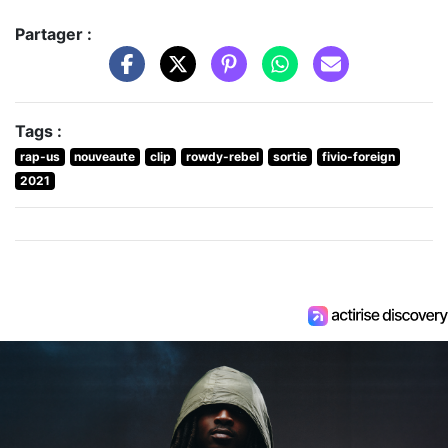
Partager :
Tags :
rap-us
nouveaute
clip
rowdy-rebel
sortie
fivio-foreign
2021