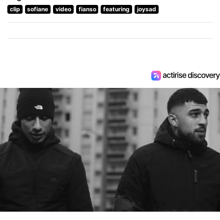
clip
sofiane
video
fianso
featuring
joysad