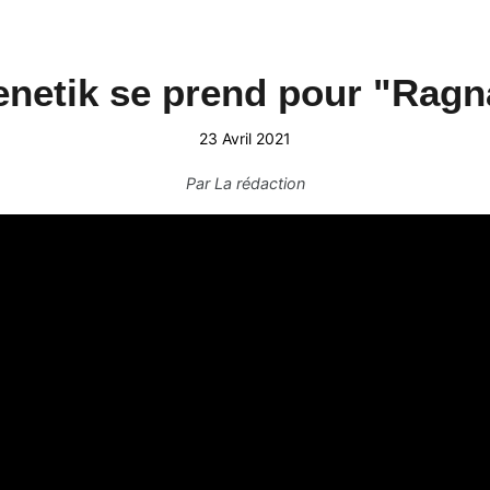
enetik se prend pour "Ragn
23 Avril 2021
Par
La rédaction