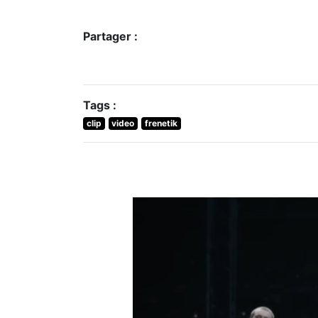
Partager :
Tags :
clip
video
frenetik