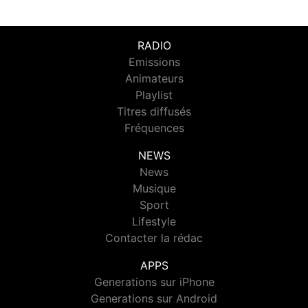
RADIO
Emissions
Animateurs
Playlist
Titres diffusés
Fréquences
NEWS
News
Musique
Sport
Lifestyle
Contacter la rédac
APPS
Generations sur iPhone
Generations sur Android