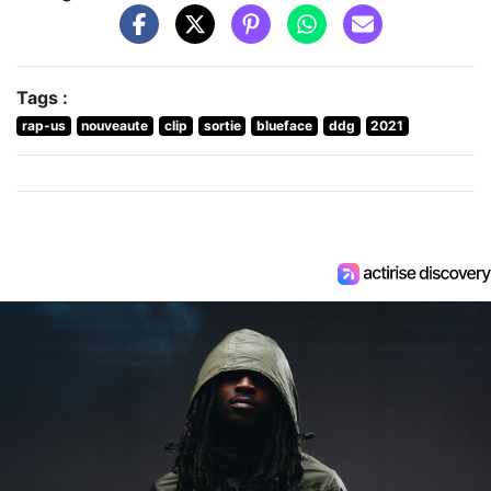
Tags :
rap-us
nouveaute
clip
sortie
blueface
ddg
2021