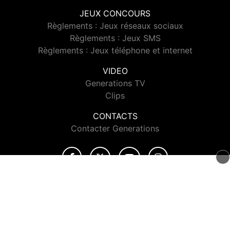
JEUX CONCOURS
Règlements : Jeux réseaux sociaux
Règlements : Jeux SMS
Règlements : Jeux téléphone et internet
VIDEO
Generations TV
Clips
CONTACTS
Contacter Generations
© 2026 Generations Tous droits réservés.
Signaler un contenu
-
Mentions légales
-
Politique de cookies
-
Contact