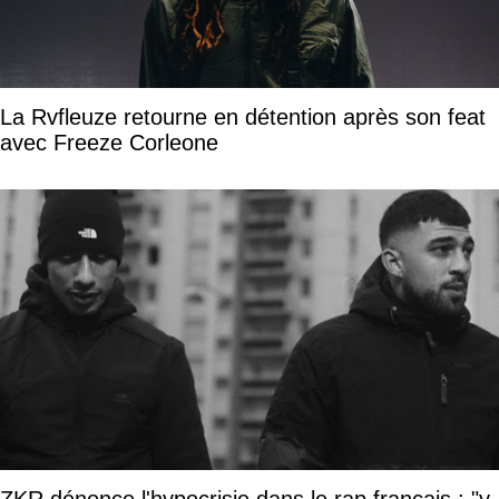
La Rvfleuze retourne en détention après son feat
avec Freeze Corleone
ZKR dénonce l'hypocrisie dans le rap français : "y