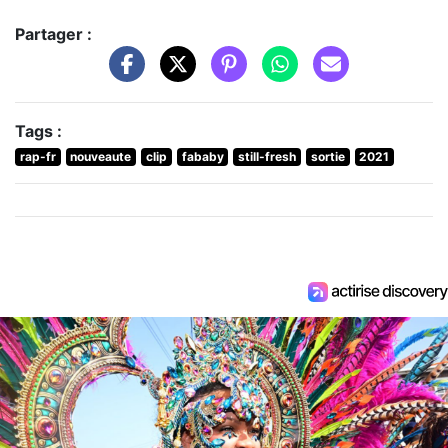
Partager :
Tags :
rap-fr
nouveaute
clip
fababy
still-fresh
sortie
2021