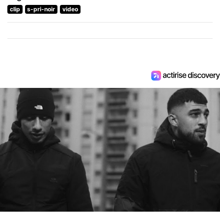
clip
s-pri-noir
video