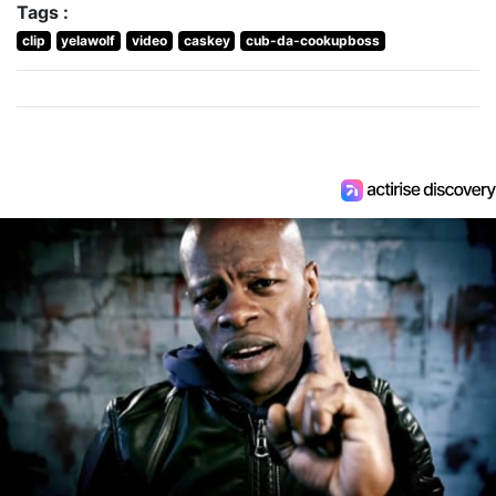
Tags :
clip
yelawolf
video
caskey
cub-da-cookupboss