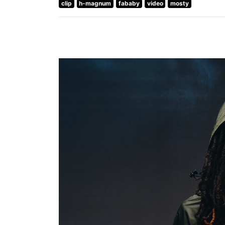
clip
h-magnum
fababy
video
mosty