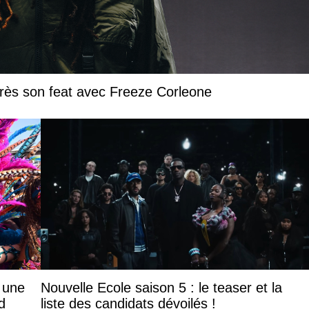
près son feat avec Freeze Corleone
: une
Nouvelle Ecole saison 5 : le teaser et la
d
liste des candidats dévoilés !