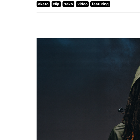
aketo
clip
sako
video
featuring