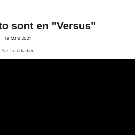
to sont en "Versus"
19 Mars 2021
Par
La rédaction