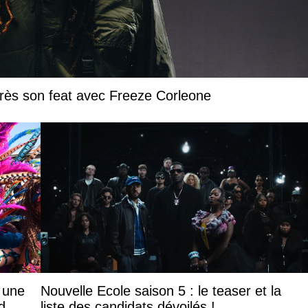
près son feat avec Freeze Corleone
: une
Nouvelle Ecole saison 5 : le teaser et la
d
liste des candidats dévoilés !