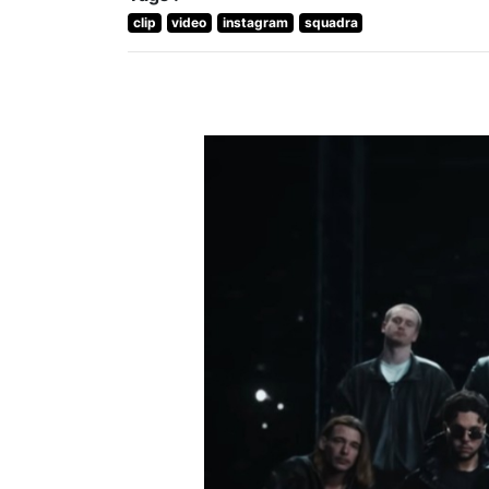
clip
video
instagram
squadra