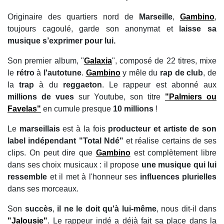
Originaire des quartiers nord de
Marseille
,
Gambino
,
toujours cagoulé, garde son anonymat et
laisse sa
musique s’exprimer pour lui.
Son premier album, "
Galaxia
", composé de 22 titres, mixe
le
rétro
à
l'autotune
.
Gambino
y mêle du
rap de club
, de
la
trap
à du
reggaeton
. Le rappeur est abonné aux
millions de vues
sur Youtube, son titre
"Palmiers ou
Favelas"
en cumule presque
10 millions
!
Le
marseillais
est à la fois
producteur et artiste de son
label indépendant "Total Ndé"
et réalise certains de ses
clips. On peut dire que
Gambino
est complètement libre
dans ses choix musicaux : il propose
une musique qui lui
ressemble
et il met à l'honneur ses
influences plurielles
dans ses morceaux.
Son
succès
,
il ne le doit qu'à lui-même
, nous dit-il dans
"Jalousie"
. Le rappeur indé a déjà fait sa place dans la