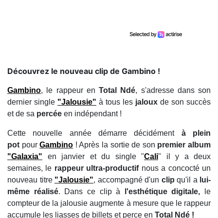
Découvrez le nouveau clip de Gambino !
Gambino
, le rappeur en
Total Ndé
, s'adresse dans son
dernier single
"
Jalousie
"
à tous les
jaloux
de son succès
et de sa
percée
en indépendant !
Cette nouvelle année démarre décidément
à plein
pot
pour
Gambino
! Après la sortie de son
premier album
"Galaxia"
en janvier et du single "
Cali
" il y a deux
semaines, le
rappeur ultra-productif
nous a concocté un
nouveau titre
"
Jalousie
"
, accompagné d'un
clip
qu'il a
lui-
même réalisé
. Dans ce clip à
l'esthétique digitale,
le
compteur de la jalousie augmente à mesure que le rappeur
accumule les liasses de billets et perce en
Total Ndé !