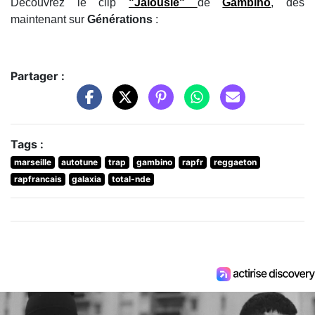
Découvrez le clip
"
Jalousie
"
de
Gambino
, dès
maintenant sur
Générations
:
Partager :
Tags :
marseille
autotune
trap
gambino
rapfr
reggaeton
rapfrancais
galaxia
total-nde