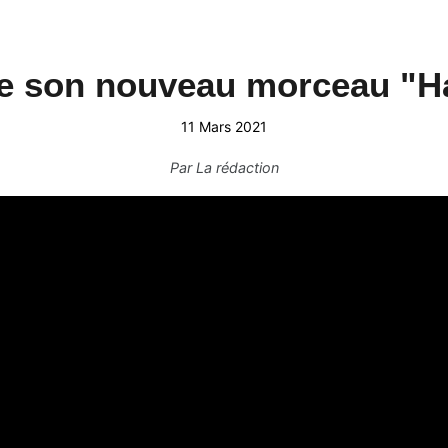
e son nouveau morceau "H
11 Mars 2021
Par
La rédaction