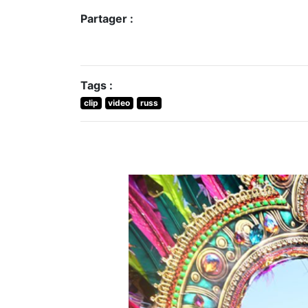
Partager :
Tags :
clip
video
russ