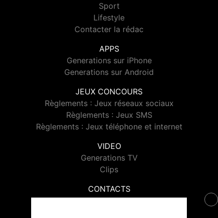
Sport
Lifestyle
Contacter la rédac
APPS
Generations sur iPhone
Generations sur Android
JEUX CONCOURS
Règlements : Jeux réseaux sociaux
Règlements : Jeux SMS
Règlements : Jeux téléphone et internet
VIDEO
Generations TV
Clips
CONTACTS
Contacter Generations