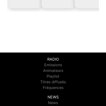
RADIO
Emissions
Animateurs
Playlist
Titres diffusés
Fréquences
NEWS
News