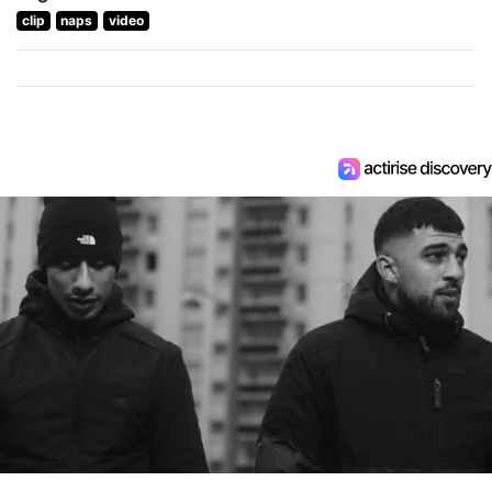
clip
naps
video