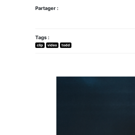
Partager :
Tags :
clip
video
todd