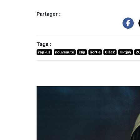
Partager :
Tags :
rap-us
nouveaute
clip
sortie
6lack
lil-tjay
2