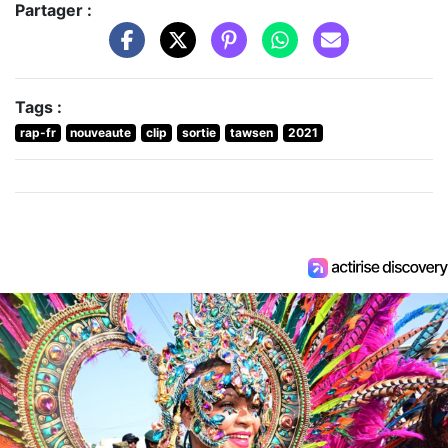
Partager :
Tags :
rap-fr
nouveaute
clip
sortie
tawsen
2021