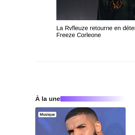
La Rvfleuze retourne en déte
Freeze Corleone
À la une
Musique