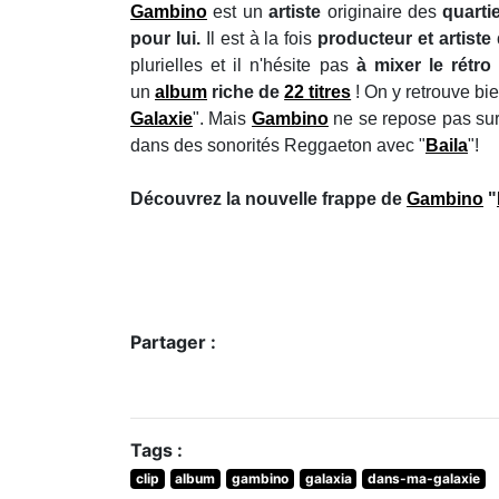
Gambino
est un
artiste
originaire des
quartie
pour lui.
Il est à la fois
producteur et artist
plurielles et il n'hésite pas
à mixer le rétro
un
album
riche de
22 titres
! On y retrouve bie
Galaxie
". Mais
Gambino
ne se repose pas sur
dans des sonorités Reggaeton avec "
Baila
"!
Découvrez la nouvelle frappe de
Gambino
"
Partager :
Tags :
clip
album
gambino
galaxia
dans-ma-galaxie