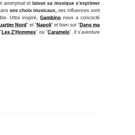
n anonymat et
laisse sa musique s’exprimer
dans
ses choix musicaux,
ses influences sont
le. Ultra inspiré,
Gambino
nous a concocté
uartier Nord
" et "
Napoli
" et bien sur "
Dans ma
"
Les Z'Hommes
" ou "
Caramelo
". Il s'aventure