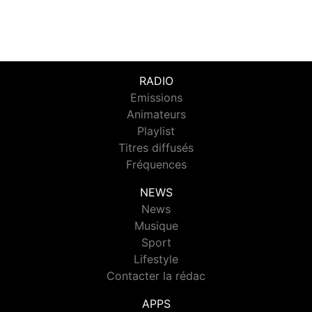
RADIO
Emissions
Animateurs
Playlist
Titres diffusés
Fréquences
NEWS
News
Musique
Sport
Lifestyle
Contacter la rédac
APPS