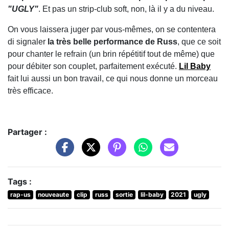
"UGLY"
. Et pas un strip-club soft, non, là il y a du niveau.
On vous laissera juger par vous-mêmes, on se contentera
di signaler
la très belle performance de Russ
, que ce soit
pour chanter le refrain (un brin répétitif tout de même) que
pour débiter son couplet, parfaitement exécuté.
Lil Baby
fait lui aussi un bon travail, ce qui nous donne un morceau
très efficace.
Partager :
Tags :
rap-us
nouveaute
clip
russ
sortie
lil-baby
2021
ugly