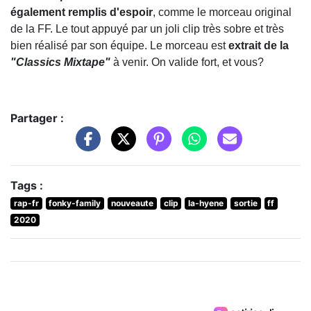
également remplis d'espoir
, comme le morceau original
de la FF. Le tout appuyé par un joli clip très sobre et très
bien réalisé par son équipe. Le morceau est
extrait de la
"Classics Mixtape"
à venir. On valide fort, et vous?
Partager :
Tags :
rap-fr
fonky-family
nouveaute
clip
la-hyene
sortie
ff
2020