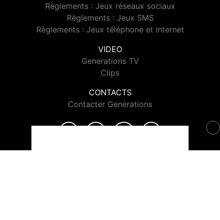
Règlements : Jeux réseaux sociaux
Règlements : Jeux SMS
Règlements : Jeux téléphone et internet
VIDEO
Generations TV
Clips
CONTACTS
Contacter Generations
© 2026 Generations Tous droits réservés.
Signaler un contenu
-
Mentions légales
-
Politique de cookies
-
Contact