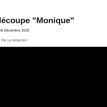
découpe "Monique"
06 Décembre 2020
Par
La rédaction