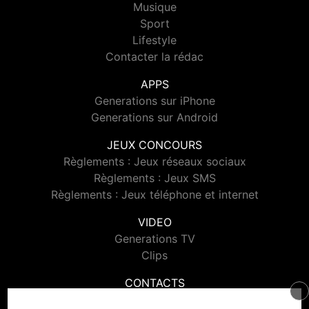
Musique
Sport
Lifestyle
Contacter la rédac
APPS
Generations sur iPhone
Generations sur Android
JEUX CONCOURS
Règlements : Jeux réseaux sociaux
Règlements : Jeux SMS
Règlements : Jeux téléphone et internet
VIDEO
Generations TV
Clips
CONTACTS
Contacter Generations