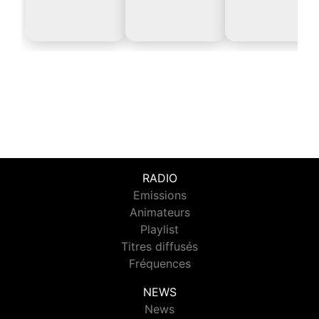
RADIO
Emissions
Animateurs
Playlist
Titres diffusés
Fréquences
NEWS
News