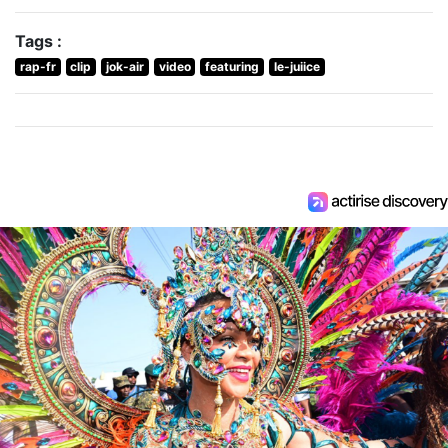
Tags :
rap-fr
clip
jok-air
video
featuring
le-juiice