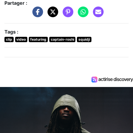
Partager :
Tags :
clip
video
featuring
captain-roshi
squidji