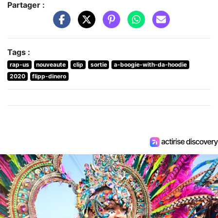
Partager :
Tags :
rap-us
nouveaute
clip
sortie
a-boogie-with-da-hoodie
2020
flipp-dinero