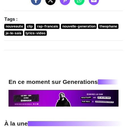
Tags :
nouveaute
clip
rap-francais
nouvelle-generation
theophane
je-le-sais
lyrics-video
En ce moment sur Generations
À la une