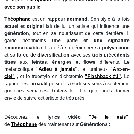
avec son public
!
Théophane
est un
rappeur normand.
Son style à la fois
actuel et original
fait de lui un artiste qui influence une
génération
, tout en se nourrissant de cette dernière. Il
garde néanmoins
une patte et une signature
reconnaissables
. Il a déjà su démontrer sa
polyvalence
et sa
force de diversification
avec ses
trois précédents
titres
aux
teintes
,
énergies
et
flows
différents. Le
mélancolique
“Adieu à jamais”
,
le lumineux
“Arc-en-
ciel”
, et le freestyle en dichotomie
"Flashback #1"
. Le
rappeur est
proactif
puisqu'il a sorti ses sons à seulement
quelques semaines d'intervalle ! De quoi nous donner
envie de suivre cet artiste de très près !
Découvrez le
lyrics vidéo
"Je le sais"
de
Théophane
dès maintenant sur
Générations
: