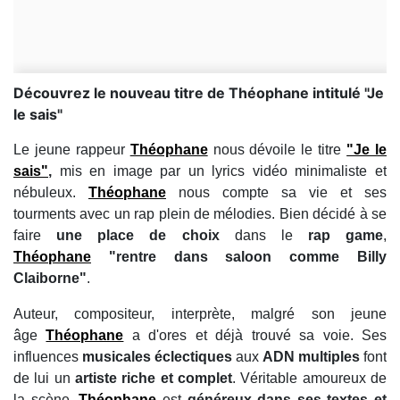
Découvrez le nouveau titre de Théophane intitulé "Je
le sais"
Le jeune rappeur
Théophane
nous dévoile le titre
"Je le
sais"
,
mis en image par un lyrics vidéo minimaliste et
nébuleux.
Théophane
nous compte sa vie et ses
tourments avec un rap plein de mélodies. Bien décidé à se
faire
une place de choix
dans le
rap game
,
Théophane
"rentre dans saloon comme Billy
Claiborne"
.
Auteur, compositeur, interprète, malgré son jeune
âge
Théophane
a d'ores et déjà trouvé sa voie. Ses
influences
musicales éclectiques
aux
ADN multiples
font
de lui un
artiste riche et complet
. Véritable amoureux de
la scène,
Théophane
est
généreux dans ses textes et