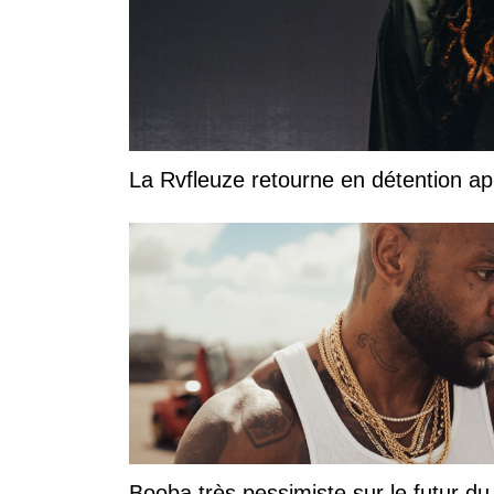
La Rvfleuze retourne en détention a
Booba très pessimiste sur le futur du