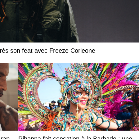
près son feat avec Freeze Corleone
 rap
Rihanna fait sensation à la Barbade : une