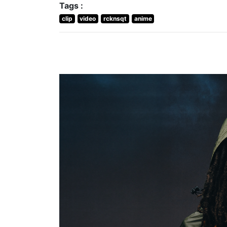
Tags :
clip
video
rcknsqt
anime