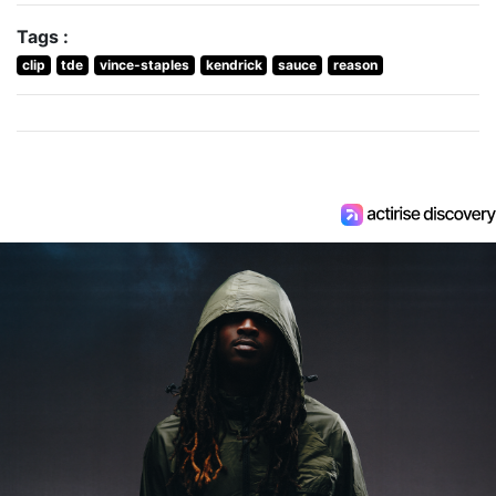
Tags :
clip
tde
vince-staples
kendrick
sauce
reason