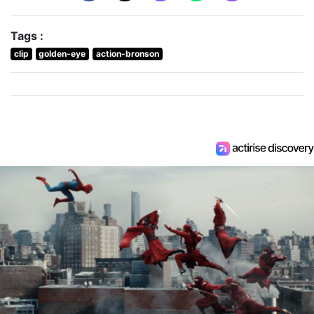
Tags :
clip
golden-eye
action-bronson