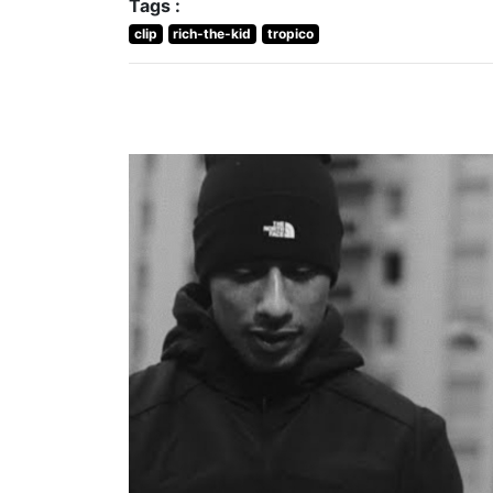
Tags :
clip
rich-the-kid
tropico