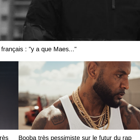
français : "y a que Maes..."
rès
Booba très pessimiste sur le futur du rap