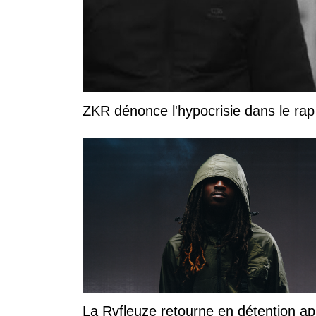
ZKR dénonce l'hypocrisie dans le rap 
La Rvfleuze retourne en détention ap