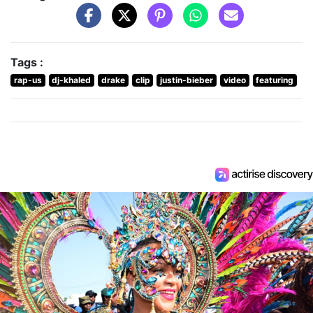
Tags :
rap-us
dj-khaled
drake
clip
justin-bieber
video
featuring