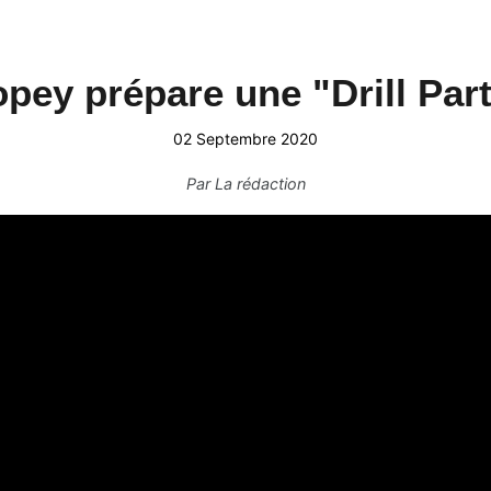
pey prépare une "Drill Par
02 Septembre 2020
Par
La rédaction