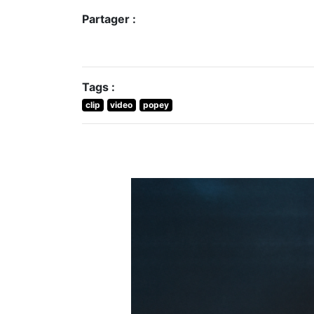
Partager :
Tags :
clip
video
popey