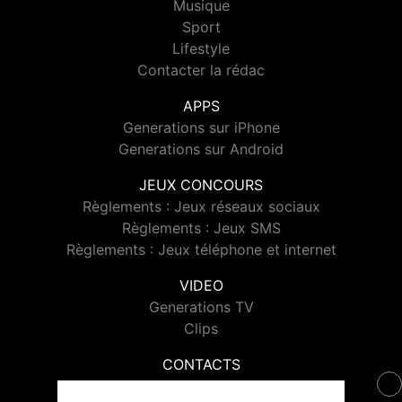
Musique
Sport
Lifestyle
Contacter la rédac
APPS
Generations sur iPhone
Generations sur Android
JEUX CONCOURS
Règlements : Jeux réseaux sociaux
Règlements : Jeux SMS
Règlements : Jeux téléphone et internet
VIDEO
Generations TV
Clips
CONTACTS
Contacter Generations