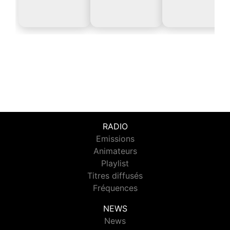
RADIO
Emissions
Animateurs
Playlist
Titres diffusés
Fréquences
NEWS
News