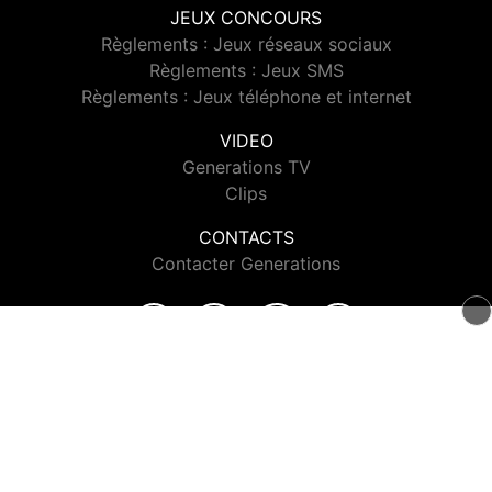
JEUX CONCOURS
Règlements : Jeux réseaux sociaux
Règlements : Jeux SMS
Règlements : Jeux téléphone et internet
VIDEO
Generations TV
Clips
CONTACTS
Contacter Generations
© 2026 Generations Tous droits réservés.
Signaler un contenu
-
Mentions légales
-
Politique de cookies
-
Contact