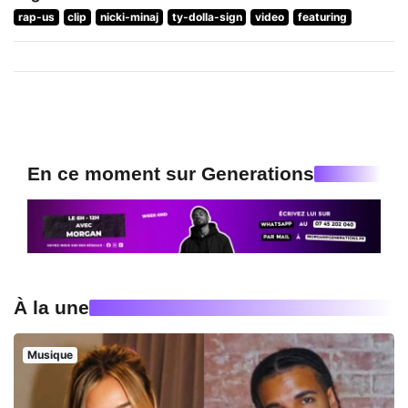
rap-us
clip
nicki-minaj
ty-dolla-sign
video
featuring
En ce moment sur Generations
À la une
Musique