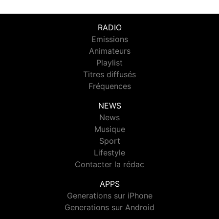
RADIO
Emissions
Animateurs
Playlist
Titres diffusés
Fréquences
NEWS
News
Musique
Sport
Lifestyle
Contacter la rédac
APPS
Generations sur iPhone
Generations sur Android