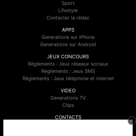
Sport
Lifestyle
Contacter la rédac
APPS
Generations sur iPhone
Generations sur Android
JEUX CONCOURS
Règlements : Jeux réseaux sociaux
Règlements : Jeux SMS
Règlements : Jeux téléphone et internet
VIDEO
Generations TV
Clips
CONTACTS
Contacter Generations