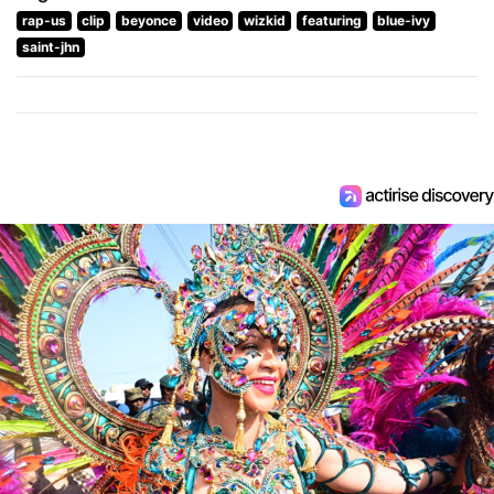
rap-us
clip
beyonce
video
wizkid
featuring
blue-ivy
saint-jhn