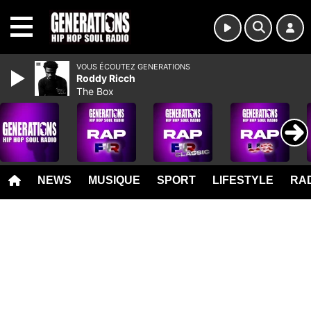
MENU
VOUS ÉCOUTEZ GENERATIONS
Roddy Ricch
The Box
NEWS
MUSIQUE
SPORT
LIFESTYLE
RAD