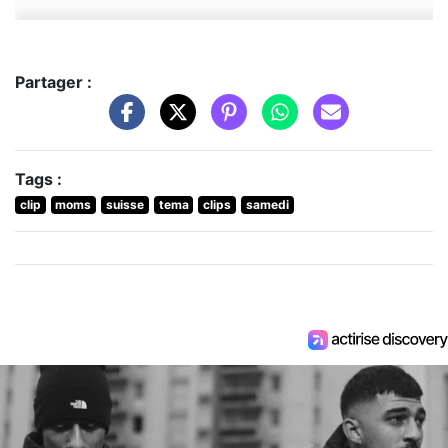
Partager :
Tags :
clip
moms
suisse
tema
clips
samedi