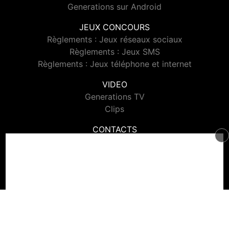
Generations sur Android
JEUX CONCOURS
Règlements : Jeux réseaux sociaux
Règlements : Jeux SMS
Règlements : Jeux téléphone et internet
VIDEO
Generations TV
Clips
CONTACTS
Contacter Generations
© 2026 Generations Tous droits réservés.
Signaler un contenu
-
Mentions légales
-
Politique de cookies
-