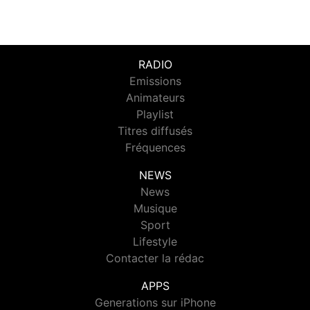
RADIO
Emissions
Animateurs
Playlist
Titres diffusés
Fréquences
NEWS
News
Musique
Sport
Lifestyle
Contacter la rédac
APPS
Generations sur iPhone