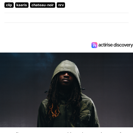
clip
kaaris
chateau-noir
nrv