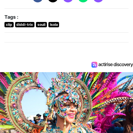
Tags :
clip
diddi-trix
souli
lsola