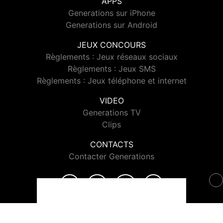
APPS
Generations sur iPhone
Generations sur Android
JEUX CONCOURS
Règlements : Jeux réseaux sociaux
Règlements : Jeux SMS
Règlements : Jeux téléphone et internet
VIDEO
Generations TV
Clips
CONTACTS
Contacter Generations