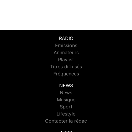
RADIO
Emissions
Animateurs
Playlist
Titres diffusés
Fréquences
NEWS
News
Musique
Sport
Lifestyle
Contacter la rédac